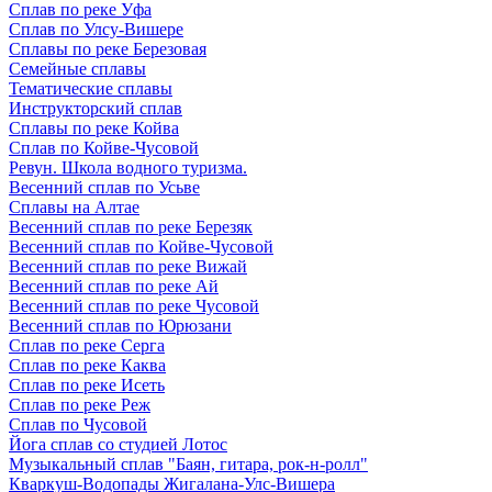
Сплав по реке Уфа
Сплав по Улсу-Вишере
Сплавы по реке Березовая
Семейные сплавы
Тематические сплавы
Инструкторский сплав
Сплавы по реке Койва
Сплав по Койве-Чусовой
Ревун. Школа водного туризма.
Весенний сплав по Усьве
Сплавы на Алтае
Весенний сплав по реке Березяк
Весенний сплав по Койве-Чусовой
Весенний сплав по реке Вижай
Весенний сплав по реке Ай
Весенний сплав по реке Чусовой
Весенний сплав по Юрюзани
Сплав по реке Серга
Сплав по реке Каква
Сплав по реке Исеть
Сплав по реке Реж
Сплав по Чусовой
Йога сплав со студией Лотос
Музыкальный сплав "Баян, гитара, рок-н-ролл"
Кваркуш-Водопады Жигалана-Улс-Вишера