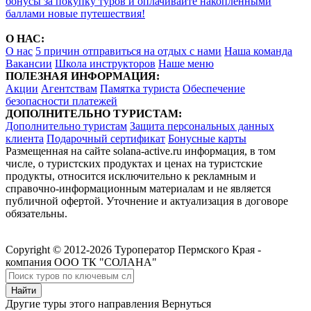
бонусы за покупку туров и оплачивайте накопленными
баллами новые путешествия!
О НАС:
О нас
5 причин отправиться на отдых с нами
Наша команда
Вакансии
Школа инструкторов
Наше меню
ПОЛЕЗНАЯ ИНФОРМАЦИЯ:
Акции
Агентствам
Памятка туриста
Обеспечение
безопасности платежей
ДОПОЛНИТЕЛЬНО ТУРИСТАМ:
Дополнительно туристам
Защита персональных данных
клиента
Подарочный сертификат
Бонусные карты
Размещенная на сайте solana-active.ru информация, в том
числе, о туристских продуктах и ценах на туристские
продукты, относится исключительно к рекламным и
справочно-информационным материалам и не является
публичной офертой. Уточнение и актуализация в договоре
обязательны.
Copyright © 2012-2026 Туроператор Пермского Края -
компания ООО ТК "СОЛАНА"
Другие туры этого направления
Вернуться