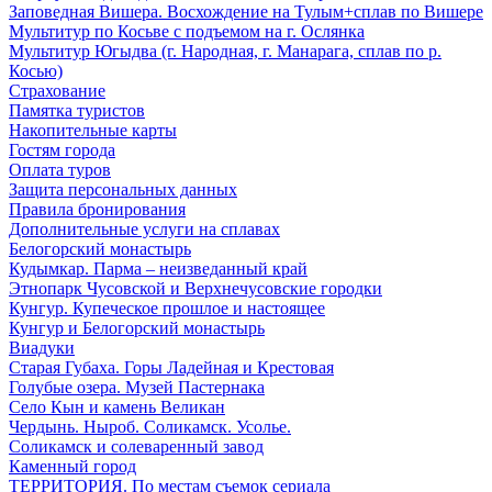
Заповедная Вишера. Восхождение на Тулым+сплав по Вишере
Мультитур по Косьве с подъемом на г. Ослянка
Мультитур Югыдва (г. Народная, г. Манарага, сплав по р.
Косью)
Страхование
Памятка туристов
Накопительные карты
Гостям города
Оплата туров
Защита персональных данных
Правила бронирования
Дополнительные услуги на сплавах
Белогорский монастырь
Кудымкар. Парма – неизведанный край
Этнопарк Чусовской и Верхнечусовские городки
Кунгур. Купеческое прошлое и настоящее
Кунгур и Белогорский монастырь
Виадуки
Старая Губаха. Горы Ладейная и Крестовая
Голубые озера. Музей Пастернака
Село Кын и камень Великан
Чердынь. Ныроб. Соликамск. Усолье.
Соликамск и солеваренный завод
Каменный город
ТЕРРИТОРИЯ. По местам съемок сериала