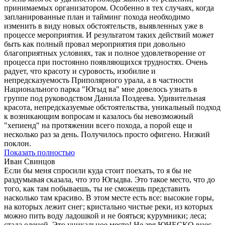
принимаемых организатором. Особенно в тех случаях, когда
запланированные план и тайминг похода необходимо
изменить в виду новых обстоятельств, выявленных уже в
процессе мероприятия. И результатом таких действий может
быть как полный провал мероприятия при довольно
благоприятных условиях, так и полное удовлетворение от
процесса при постоянно появляющихся трудностях. Очень
радует, что красоту и суровость, изобилие и
непредсказуемость Приполярного урала, а в частности
Национального парка "Югыд ва" мне довелось узнать в
группе под руководством Данила Поздеева. Удивительная
красота, непредсказуемые обстоятельства, уникальный подход
к возникающим вопросам и казалось бы невозможный
"хепиенд" на протяжении всего похода, а порой еще и
несколько раз за день. Получилось просто офигено. Низкий
поклон.
Показать полностью
Иван Свинцов
Если бы меня спросили куда стоит поехать, то я бы не
раздумывая сказала, что это Югыдва. Это такое место, что до
того, как там побываешь, ты не сможешь представить
насколько там красиво. В этом месте есть все: высокие горы,
на которых лежит снег; кристально чистые реки, из которых
можно пить воду ладошкой и не бояться; курумники; леса;
стада оленей. Это уникальное место! Не зря ЮНЕСКО внес