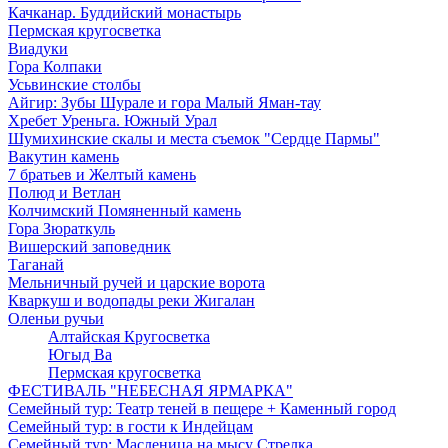
Качканар. Буддийский монастырь
Пермская кругосветка
Виадуки
Гора Колпаки
Усьвинские столбы
Айгир: Зубы Шурале и гора Малый Яман-тау
Хребет Уреньга. Южный Урал
Шумихинские скалы и места съемок "Сердце Пармы"
Вакутин камень
7 братьев и Желтый камень
Полюд и Ветлан
Колчимский Помяненный камень
Гора Зюраткуль
Вишерский заповедник
Таганай
Мельничный ручей и царские ворота
Кваркуш и водопады реки Жигалан
Оленьи ручьи
Алтайская Кругосветка
Югыд Ва
Пермская кругосветка
ФЕСТИВАЛЬ "НЕБЕСНАЯ ЯРМАРКА"
Семейный тур: Театр теней в пещере + Каменный город
Семейный тур: в гости к Индейцам
Семейный тур: Масленица на мысу Стрелка