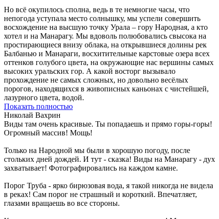
Но всё окупилось сполна, ведь в те немногие часы, что
непогода уступала место солнышку, мы успели совершить
восхождение на высшую точку Урала – гору Народная, а кто
хотел и на Манарагу. Мы вдоволь полюбовались свысока на
простирающиеся внизу облака, на открывшиеся долины рек
Балбанью и Манараги, восхитительные карстовые озера всех
оттенков голубого цвета, на окружающие нас вершины самых
высоких уральских гор. А какой восторг вызывало
прохождение не самых сложных, но довольно весёлых
порогов, находящихся в живописных каньонах с чистейшей,
лазурного цвета, водой.
Показать полностью
Николай Вахрин
Виды там очень красивые. Ты попадаешь и прямо горы-горы!
Огромный массив! Мощь!
Только на Народной мы были в хорошую погоду, после
стольких дней дождей. И тут - сказка! Виды на Манарагу - дух
захватывает! Фотографировались на каждом камне.
Порог Труба - ярко бирюзовая вода, я такой никогда не видела
в реках! Сам порог не страшный и короткий. Впечатляет,
глазами вращаешь во все стороны.