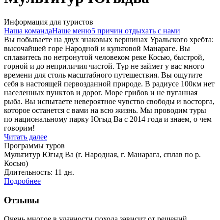
Информация для туристов
Наша команда
Наше меню
5 причин отдыхать с нами
Вы побываете на двух знаковых вершинах Уральского хребта:
высочайшей горе Народной и культовой Манараге. Вы
сплавитесь по нетронутой человеком реке Косью, быстрой,
горной и до неприличия чистой. Тур не займет у вас много
времени для столь масштабного путешествия. Вы ощутите
себя в настоящей первозданной природе. В радиусе 100км нет
населенных пунктов и дорог. Море грибов и не пуганная
рыба. Вы испытаете невероятное чувство свободы и восторга,
которое останется с вами на всю жизнь. Мы проводим туры
по национальному парку Югыд Ва с 2014 года и знаем, о чем
говорим!
Читать далее
Программы туров
Мультитур Югыд Ва (г. Народная, г. Манарага, сплав по р.
Косью)
Длительность: 11 дн.
Подробнее
Отзывы
Очень многое в удачности похода зависит от решений,