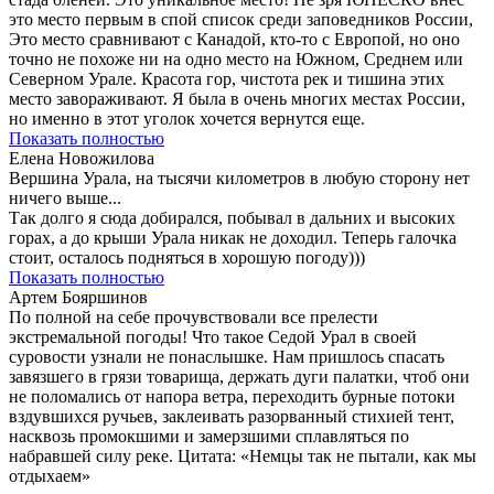
это место первым в спой список среди заповедников России,
Это место сравнивают с Канадой, кто-то с Европой, но оно
точно не похоже ни на одно место на Южном, Среднем или
Северном Урале. Красота гор, чистота рек и тишина этих
место завораживают. Я была в очень многих местах России,
но именно в этот уголок хочется вернутся еще.
Показать полностью
Елена Новожилова
Вершина Урала, на тысячи километров в любую сторону нет
ничего выше...
Так долго я сюда добирался, побывал в дальних и высоких
горах, а до крыши Урала никак не доходил. Теперь галочка
стоит, осталось подняться в хорошую погоду)))
Показать полностью
Артем Бояршинов
По полной на себе прочувствовали все прелести
экстремальной погоды! Что такое Седой Урал в своей
суровости узнали не понаслышке. Нам пришлось спасать
завязшего в грязи товарища, держать дуги палатки, чтоб они
не поломались от напора ветра, переходить бурные потоки
вздувшихся ручьев, заклеивать разорванный стихией тент,
насквозь промокшими и замерзшими сплавляться по
набравшей силу реке. Цитата: «Немцы так не пытали, как мы
отдыхаем»