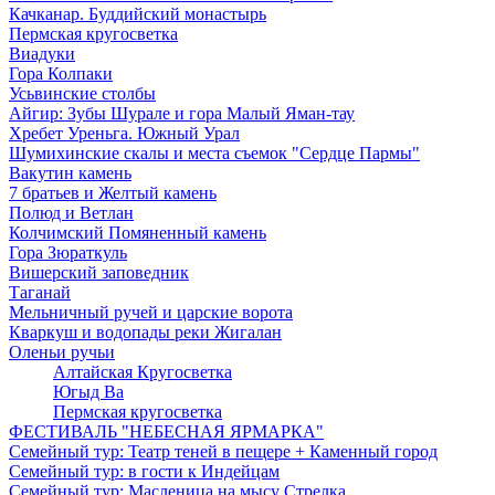
Качканар. Буддийский монастырь
Пермская кругосветка
Виадуки
Гора Колпаки
Усьвинские столбы
Айгир: Зубы Шурале и гора Малый Яман-тау
Хребет Уреньга. Южный Урал
Шумихинские скалы и места съемок "Сердце Пармы"
Вакутин камень
7 братьев и Желтый камень
Полюд и Ветлан
Колчимский Помяненный камень
Гора Зюраткуль
Вишерский заповедник
Таганай
Мельничный ручей и царские ворота
Кваркуш и водопады реки Жигалан
Оленьи ручьи
Алтайская Кругосветка
Югыд Ва
Пермская кругосветка
ФЕСТИВАЛЬ "НЕБЕСНАЯ ЯРМАРКА"
Семейный тур: Театр теней в пещере + Каменный город
Семейный тур: в гости к Индейцам
Семейный тур: Масленица на мысу Стрелка