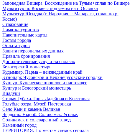
Заповедная Вишера. Восхождение на Тулым+сплав по Вишере
Мультитур по Косьве с подъемом на г. Ослянка
Мультитур Югыдва (г. Народная, г. Манарага, сплав по р.
Косью)
Страхование
Памятка туристов
Накопительные карты
Гостям города
Оплата туров
Защита персональных данных
Правила бронирования
Дополнительные услуги на сплавах
Белогорский монастырь
Кудымкар. Парма – неизведанный край
Этнопарк Чусовской и Верхнечусовские городки
Кунгур. Купеческое прошлое и настоящее
Кунгур и Белогорский монастырь
Виадуки
Старая Губаха. Горы Ладейная и Крестовая
Голубые озера. Музей Пастернака
Село Кын и камень Великан
Чердынь. Ныроб. Соликамск. Усолье.
Соликамск и солеваренный завод
Каменный город
ТЕРРИТОРИЯ. По местам съемок сериала