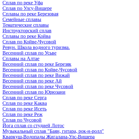
Сплав по реке Уфа
Сплав по Улсу-Вишере
Сплавы по реке Березовая
Семейные сплавы
Тематические сплавы
Инструкторский сплав
Сплавы по реке Койва
Сплав по Койве-Чусовой
Ревун. Школа водного туризма.
Весенний сплав по Усьве
Сплавы на Алтае
Весенний сплав по реке Березяк
Весенний сплав по Койве-Чусовой
Весенний сплав по реке Вижай
Весенний сплав по реке Ай
Весенний сплав по реке Чусовой
Весенний сплав по Юрюзани
Сплав по реке Серга
Сплав по реке Каква
Сплав по реке Исеть
Сплав по реке Реж
Сплав по Чусовой
Йога сплав со студией Лотос
Музыкальный сплав "Баян, гитара, рок-н-ролл"
Кваркуш-Водопады Жигалана-Улс-Вишера